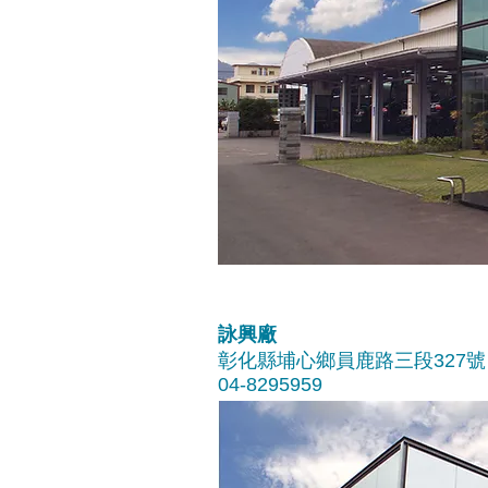
詠興廠
彰化縣埔心鄉員鹿路三段327號
04-8295959