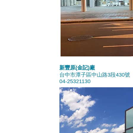
新豐原(金記)廠
台中市潭子區中山路3段430號
04-25321130